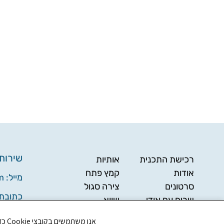
שירות 
רכישת התכנית
אותיות
אודות
קמץ פתח
מייל: udinikudy@gmail.com
סרטונים
צירה סגול
כתובת: רח
שרים עם אודי
שווא
תקנון האתר
חולם
שעות ה
אנו משתמשים בקובצי Cookie כדי לשפר את חווית הגלישה שלך ולנתח את תנועת הגולשים באתר. האם את/ה מסכים/ה לשימוש בקובצי Cookie?